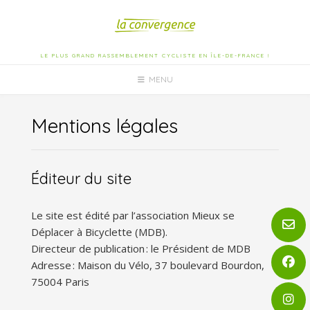
Skip
to
content
LE PLUS GRAND RASSEMBLEMENT CYCLISTE EN ÎLE-DE-FRANCE !
MENU
Mentions légales
Éditeur du site
Le site est édité par l’association Mieux se
Déplacer à Bicyclette (MDB).
Directeur de publication : le Président de MDB
Adresse : Maison du Vélo, 37 boulevard Bourdon,
75004 Paris